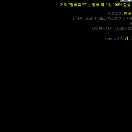
저희 "영국축구"'는 영국 직수입 100% 정품 (Offi
영국
쇼핑몰명:
회사명 : JustG Trading (져스트 지) / 
사업장소재지 : (16263) 
영국
Copyright ⓒ