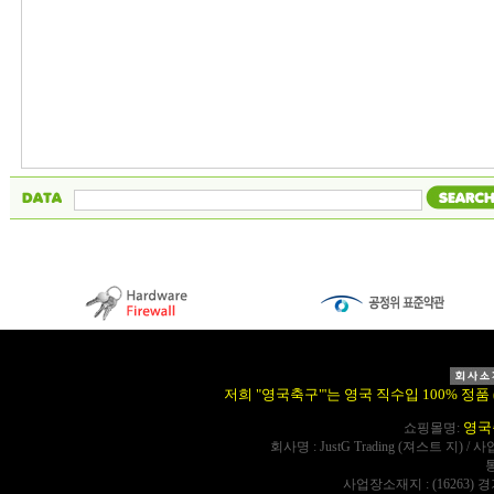
저희 "영국축구"'는 영국 직수입 100% 정품 (Offi
영국
쇼핑몰명:
회사명 : JustG Trading (져스트 지) / 
사업장소재지 : (16263) 