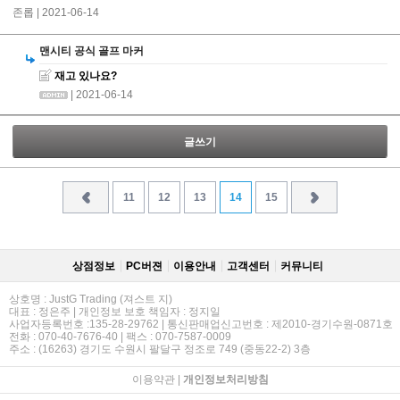
존롭
| 2021-06-14
맨시티 공식 골프 마커
재고 있나요?
| 2021-06-14
글쓰기
11
12
13
14
15
상점정보
PC버젼
이용안내
고객센터
커뮤니티
상호명 : JustG Trading (져스트 지)
대표 : 정은주 | 개인정보 보호 책임자 : 정지일
사업자등록번호 :135-28-29762 | 통신판매업신고번호 : 제2010-경기수원-0871호
전화 : 070-40-7676-40 | 팩스 : 070-7587-0009
주소 : (16263) 경기도 수원시 팔달구 정조로 749 (중동22-2) 3층
이용약관
|
개인정보처리방침