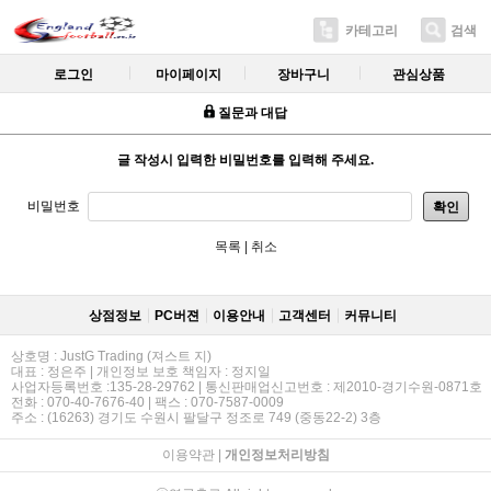
카테고리
검색
로그인
마이페이지
장바구니
관심상품
질문과 대답
글 작성시 입력한 비밀번호를 입력해 주세요.
비밀번호
확인
목록
|
취소
상점정보
PC버젼
이용안내
고객센터
커뮤니티
상호명 : JustG Trading (져스트 지)
대표 : 정은주 | 개인정보 보호 책임자 : 정지일
사업자등록번호 :135-28-29762 | 통신판매업신고번호 : 제2010-경기수원-0871호
전화 : 070-40-7676-40 | 팩스 : 070-7587-0009
주소 : (16263) 경기도 수원시 팔달구 정조로 749 (중동22-2) 3층
이용약관
|
개인정보처리방침