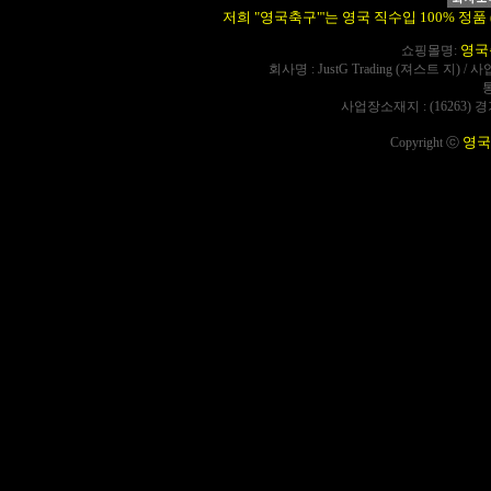
저희 "영국축구"'는 영국 직수입 100% 정품 (Offi
영국
쇼핑몰명:
회사명 : JustG Trading (져스트 지) / 
사업장소재지 : (16263) 
영국
Copyright ⓒ