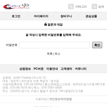
카테고리
검색
로그인
마이페이지
장바구니
관심상품
질문과 대답
글 작성시 입력한 비밀번호를 입력해 주세요.
비밀번호
확인
목록
|
취소
상점정보
PC버젼
이용안내
고객센터
커뮤니티
상호명 : JustG Trading (져스트 지)
대표 : 정은주 | 개인정보 보호 책임자 : 정지일
사업자등록번호 :135-28-29762 | 통신판매업신고번호 : 제2010-경기수원-0871호
전화 : 070-40-7676-40 | 팩스 : 070-7587-0009
주소 : (16263) 경기도 수원시 팔달구 정조로 749 (중동22-2) 3층
이용약관
|
개인정보처리방침