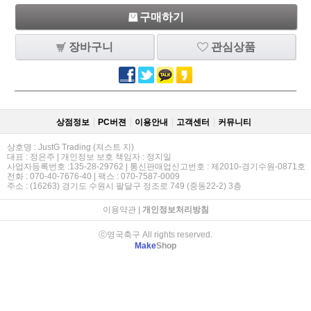
구매하기
장바구니
관심상품
상점정보
PC버젼
이용안내
고객센터
커뮤니티
상호명 : JustG Trading (져스트 지)
대표 : 정은주 | 개인정보 보호 책임자 : 정지일
사업자등록번호 :135-28-29762 | 통신판매업신고번호 : 제2010-경기수원-0871호
전화 : 070-40-7676-40 | 팩스 : 070-7587-0009
주소 : (16263) 경기도 수원시 팔달구 정조로 749 (중동22-2) 3층
이용약관
|
개인정보처리방침
ⓒ영국축구 All rights reserved.
Make
Shop