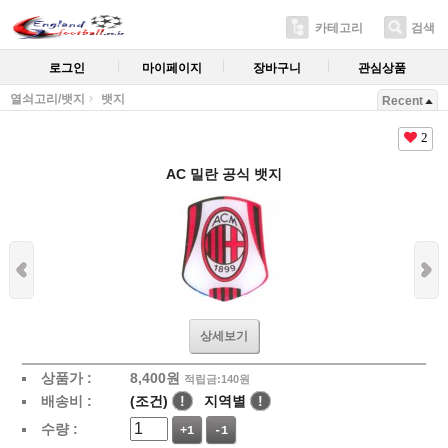
카테고리
검색
로그인
마이페이지
장바구니
관심상품
열쇠고리/뱃지
뱃지
Recent
2
AC 밀란 공식 뱃지
상세보기
상품가 :
8,400
원
적립금:140원
배송비 :
(조건)
!
지역별
!
수량 :
+1
-1